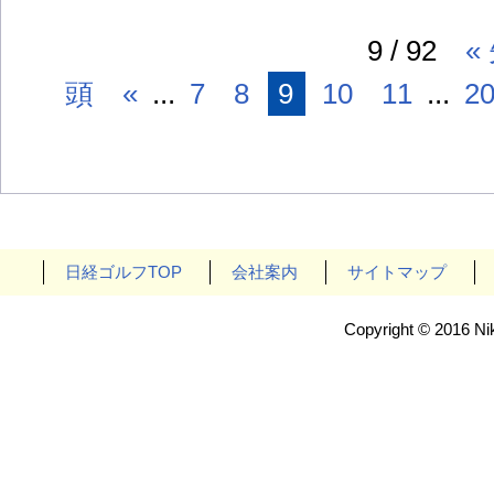
9 / 92
«
頭
«
...
7
8
9
10
11
...
2
日経ゴルフTOP
会社案内
サイトマップ
Copyright © 2016 Nik