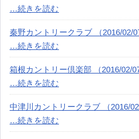
…続きを読む
秦野カントリークラブ （2016/02/0
…続きを読む
箱根カントリー倶楽部 （2016/02/0
…続きを読む
中津川カントリークラブ （2016/02
…続きを読む