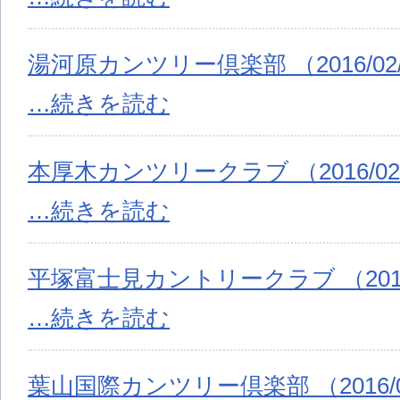
湯河原カンツリー倶楽部 （2016/02/
…続きを読む
本厚木カンツリークラブ （2016/02
…続きを読む
平塚富士見カントリークラブ （2016/
…続きを読む
葉山国際カンツリー倶楽部 （2016/0