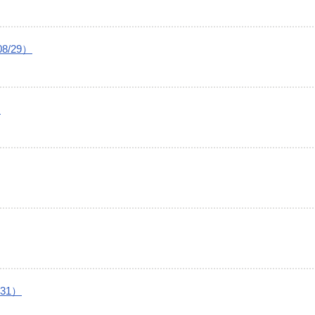
/29）
）
31）