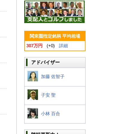
関東圏指定銘柄 平均相場
307万円
(+0)
詳細
アドバイザー
加藤 佐智子
子安 聖
小林 百合