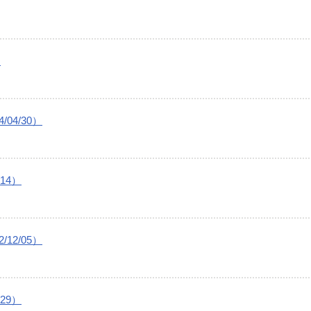
）
04/30）
14）
12/05）
29）