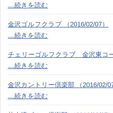
…続きを読む
金沢ゴルフクラブ （2016/02/07）
…続きを読む
チェリーゴルフクラブ 金沢東コース （
…続きを読む
金沢カントリー倶楽部 （2016/02/0
…続きを読む