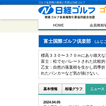
ゴルフ会員権の相場と売買は日経ゴルフ
HOME
会員権相
富士国際ゴルフ倶楽部
（ふじ
標高３３０〜３７０ｍにあり雄大な
富士：松でセパレートされた比較的
乙女：自然の落葉樹を生かし四季折
れたバンカーなど気が抜けない。
基本情報
相場グラフ
ニュース
2024.04.05