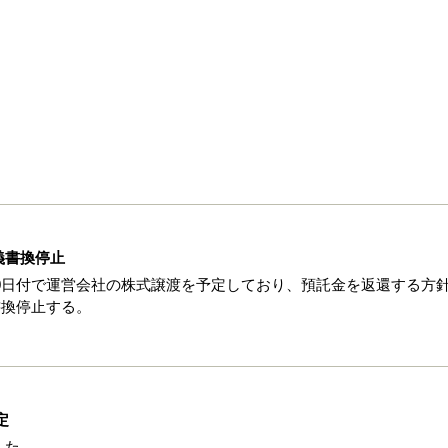
義書換停止
月30日付で運営会社の株式譲渡を予定しており、預託金を返還する方
書換停止する。
定
した。