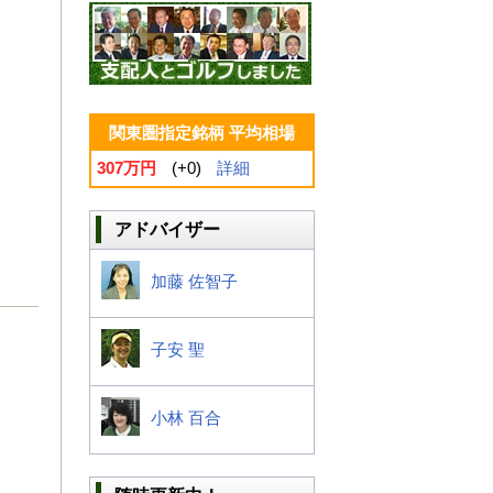
関東圏指定銘柄 平均相場
307万円
(+0)
詳細
アドバイザー
加藤 佐智子
子安 聖
小林 百合