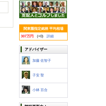
関東圏指定銘柄 平均相場
307万円
(+0)
詳細
アドバイザー
加藤 佐智子
子安 聖
小林 百合