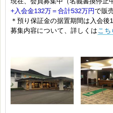
現在、会員募集中（名義書換停止
+入会金132万＝合計532万円
で販
＊預り保証金の据置期間は入会後1
募集内容について、詳しくは
こち