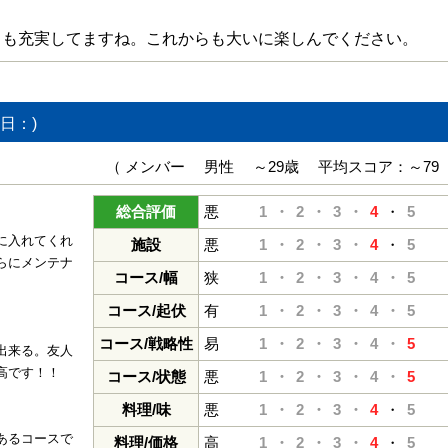
フも充実してますね。これからも大いに楽しんでください。
日：)
（ メンバー 男性 ～29歳 平均スコア：～79
総合評価
悪
1・
2・
3・
4
・
5
に入れてくれ
施設
悪
1・
2・
3・
4
・
5
らにメンテナ
コース/幅
狭
1・
2・
3・
4・
5
コース/起伏
有
1・
2・
3・
4・
5
】
コース/戦略性
易
1・
2・
3・
4・
5
出来る。友人
高です！！
コース/状態
悪
1・
2・
3・
4・
5
料理/味
悪
1・
2・
3・
4
・
5
あるコースで
料理/価格
高
1・
2・
3・
4
・
5