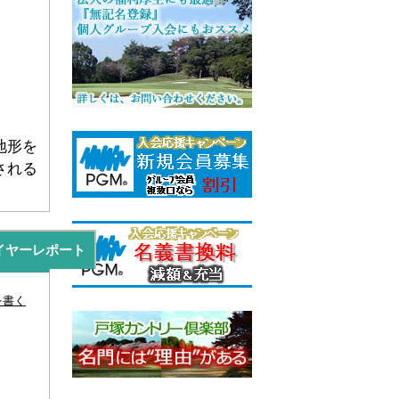
地形を
される
イヤーレポート