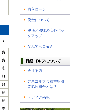
購入ローン
税金について
税務と法律の安心バッ
クアップ
 ）
なんでもＱ＆Ａ
良
良
日経ゴルフについて
広
会社案内
無
関東ゴルフ会員権取引
難
業協同組合とは？
良
メディア掲載
良
安