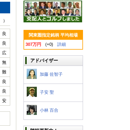
 ）
良
関東圏指定銘柄 平均相場
良
307万円
(+0)
詳細
広
アドバイザー
無
難
加藤 佐智子
良
良
子安 聖
安
小林 百合