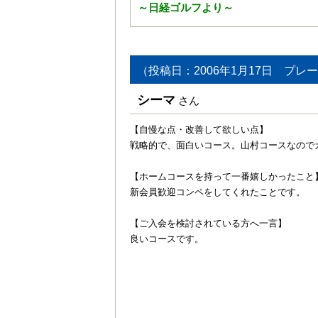
～日経ゴルフより～
（投稿日：2006年1月17日 プレー
シーマ
さん
【自慢な点・改善して欲しい点】
戦略的で、面白いコース。山村コースなので
【ホームコースを持って一番嬉しかったこと
新会員歓迎コンペをしてくれたことです。
【ご入会を検討されている方へ一言】
良いコースです。