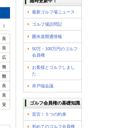
随時更新中！
最新ゴルフ場ニュース
ゴルフ場訪問記
 ）
圏央道開通情報
良
良
50万・100万円のゴルフ
会員権
広
無
お客様とゴルフしまし
た
難
良
井戸端会議
良
ゴルフ会員権の基礎知識
安
宣言！５つの約束
初めてのゴルフ会員権