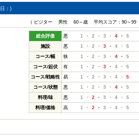
日：)
（ ビジター 男性 60～歳 平均スコア：90～99
総合評価
悪
1・
2・
3・
4
・
5
施設
悪
1・
2・
3
・
4・
5
コース/幅
狭
1・
2・
3・
4
・
5
コース/起伏
有
1・
2・
3
・
4・
5
コース/戦略性
易
1・
2・
3・
4・
5
コース/状態
悪
1・
2・
3・
4
・
5
料理/味
悪
1・
2
・
3・
4・
5
料理/価格
高
1・
2
・
3・
4・
5