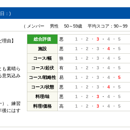
日：)
（ メンバー 男性 50～59歳 平均スコア：90～99
総合評価
悪
1・
2・
3
・
4・
5
だ理由】
。
施設
悪
1・
2・
3・
4
・
5
コース/幅
狭
1・
2・
3・
4・
5
コース/起伏
有
1・
2・
3・
4・
5
とも素晴ら
る意気込み
コース/戦略性
易
1・
2・
3・
4・
5
コース/状態
悪
1・
2・
3・
4
・
5
】
料理/味
悪
1・
2・
3
・
4・
5
一）、練習
料理/価格
高
1・
2・
3
・
4・
5
年後にはす