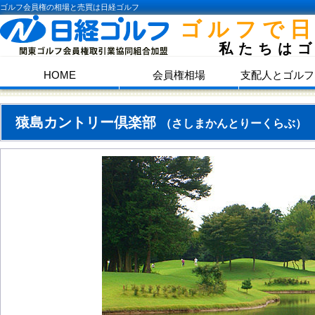
ゴルフ会員権の相場と売買は日経ゴルフ
ゴルフで
私たちは
HOME
会員権相場
支配人とゴルフ
猿島カントリー倶楽部
（さしまかんとりーくらぶ）