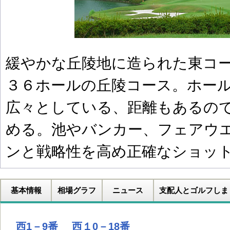
緩やかな丘陵地に造られた東コ
３６ホールの丘陵コース。ホー
広々としている、距離もあるの
める。池やバンカー、フェアウ
ンと戦略性を高め正確なショッ
基本情報
相場グラフ
ニュース
支配人とゴルフしま
西1－9番
西１0－18番