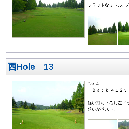
フラットなミドル、
西Hole 13
Par ４
Ｂａｃｋ ４１２ｙ
軽い打ち下ろし左ド
狙いがベスト。