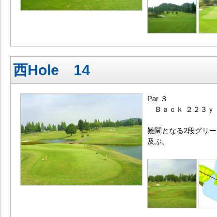
西Hole 14
Par ３
Ｂａｃｋ ２２３ｙ
難関となる2段グリー
及ぶ。