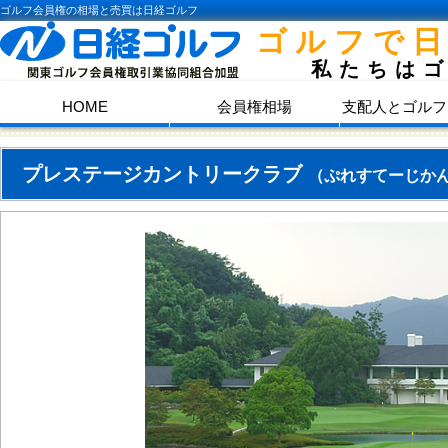
ゴルフ会員権の相場と売買は日経ゴルフ
ゴルフで
私たちは
HOME
会員権相場
支配人とゴルフ
プレステージカントリークラブ
（ぷれすてーじか