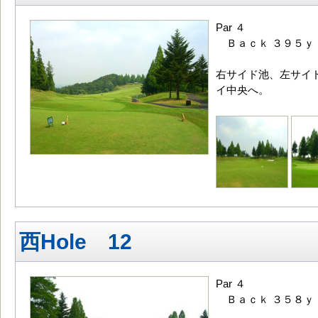
Par ４
Ｂａｃｋ ３９５ｙ
右サイド池、左サイド
イ中央へ。
西Hole 12
Par ４
Ｂａｃｋ ３５８ｙ