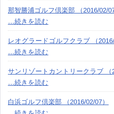
那智勝浦ゴルフ倶楽部 （2016/02/0
…続きを読む
レオグラードゴルフクラブ （2016/0
…続きを読む
サンリゾートカントリークラブ （2016
…続きを読む
白浜ゴルフ倶楽部 （2016/02/07）
…続きを読む