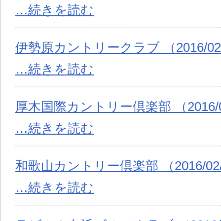
…続きを読む
伊勢原カントリークラブ （2016/02
…続きを読む
厚木国際カントリー倶楽部 （2016/0
…続きを読む
和歌山カントリー倶楽部 （2016/02/
…続きを読む