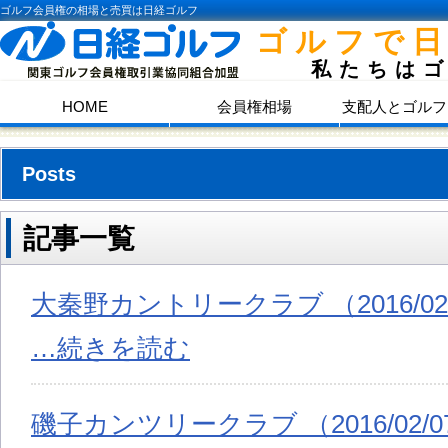
ゴルフ会員権の相場と売買は日経ゴルフ
ゴルフで
私たちは
HOME
会員権相場
支配人とゴルフ
Posts
記事一覧
大秦野カントリークラブ （2016/02
…続きを読む
磯子カンツリークラブ （2016/02/0