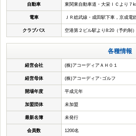
自動車
東関東自動車道・大栄ＩＣより７k
電車
ＪＲ総武線・成田駅下車，京成電
クラブバス
空港第２ビル駅より8:20（予約制
各種情報
経営会社
(株)アコーディアＡＨ０１
経営母体
(株)アコーディア･ゴルフ
開場年度
平成元年
加盟団体
未加盟
最新名簿
未発行
会員数
1200名