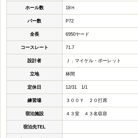
ホール数
18Ｈ
パー数
P72
全長
6950ヤード
コースレート
71.7
設計者
Ｊ．マイケル・ポーレット
立地
林間
定休日
12/31 1/1
練習場
３００Ｙ ２０打席
宿泊施設
４３室 ４３名収容
宿泊先TEL