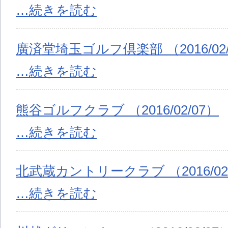
…続きを読む
廣済堂埼玉ゴルフ倶楽部 （2016/02/
…続きを読む
熊谷ゴルフクラブ （2016/02/07）
…続きを読む
北武蔵カントリークラブ （2016/02
…続きを読む