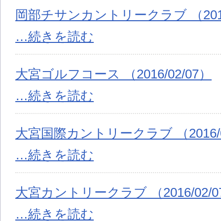
岡部チサンカントリークラブ （2016/
…続きを読む
大宮ゴルフコース （2016/02/07）
…続きを読む
大宮国際カントリークラブ （2016/0
…続きを読む
大宮カントリークラブ （2016/02/0
…続きを読む