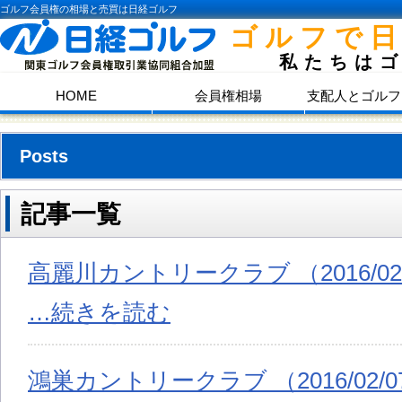
ゴルフ会員権の相場と売買は日経ゴルフ
ゴルフで
私たちは
HOME
会員権相場
支配人とゴルフ
Posts
記事一覧
高麗川カントリークラブ （2016/02
…続きを読む
鴻巣カントリークラブ （2016/02/0