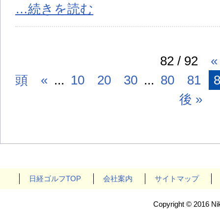
…続きを読む
82 / 92
«
頭
«
...
10
20
30
...
80
81
後 »
日経ゴルフTOP
会社案内
サイトマップ
Copyright © 2016 Nik