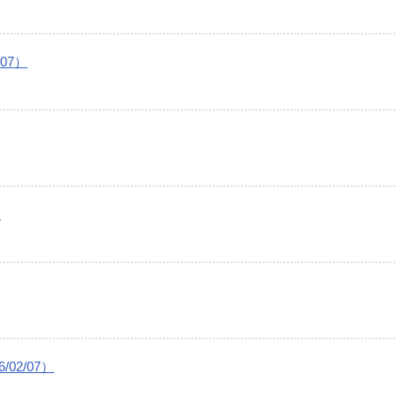
07）
）
02/07）