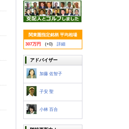
関東圏指定銘柄 平均相場
307万円
(+0)
詳細
アドバイザー
加藤 佐智子
子安 聖
小林 百合