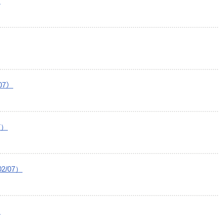
）
/07）
7）
/07）
）