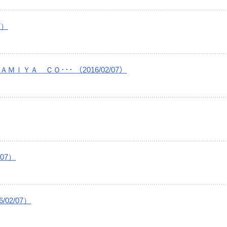
7）
ＹＡ ＣＯ･･･ （2016/02/07）
07）
02/07）