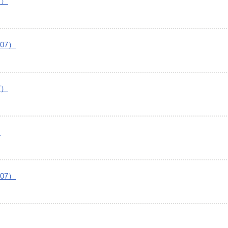
7）
07）
7）
）
07）