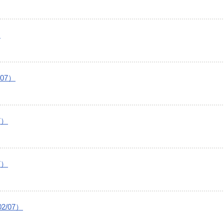
）
07）
7）
7）
/07）