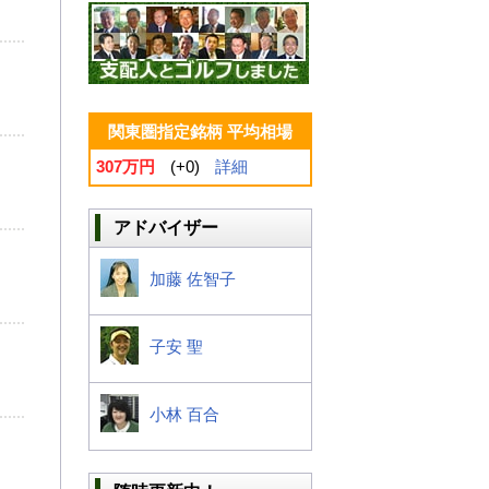
関東圏指定銘柄 平均相場
307万円
(+0)
詳細
アドバイザー
加藤 佐智子
子安 聖
小林 百合