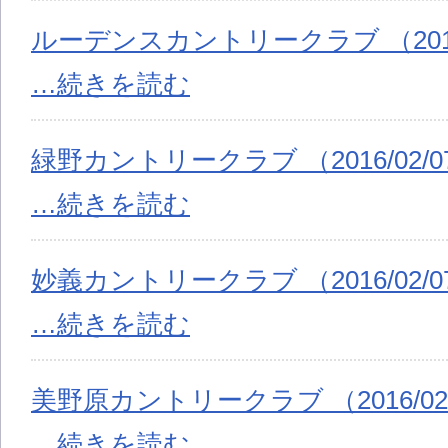
ルーデンスカントリークラブ （2016/
…続きを読む
緑野カントリークラブ （2016/02/0
…続きを読む
妙義カントリークラブ （2016/02/0
…続きを読む
美野原カントリークラブ （2016/02
…続きを読む