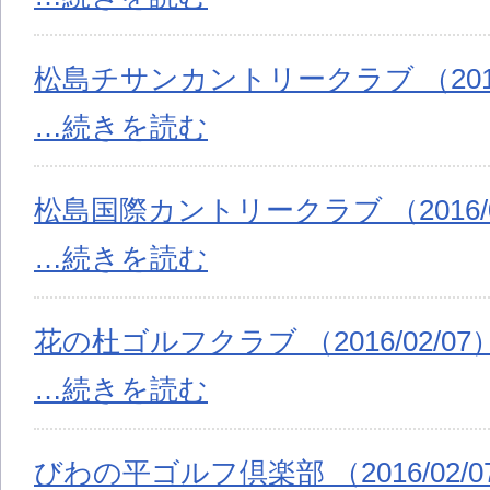
松島チサンカントリークラブ （2016/
…続きを読む
松島国際カントリークラブ （2016/0
…続きを読む
花の杜ゴルフクラブ （2016/02/07
…続きを読む
びわの平ゴルフ倶楽部 （2016/02/0