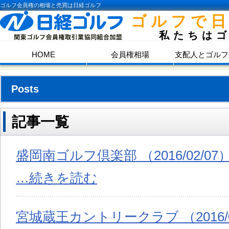
ゴルフ会員権の相場と売買は日経ゴルフ
ゴルフで
私たちは
HOME
会員権相場
支配人とゴルフ
Posts
記事一覧
盛岡南ゴルフ倶楽部 （2016/02/07
…続きを読む
宮城蔵王カントリークラブ （2016/0