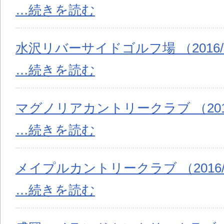
…続きを読む
水沢リバーサイドゴルフ場 （2016/0
…続きを読む
マグノリアカントリークラブ （2016/
…続きを読む
メイプルカントリークラブ （2016/0
…続きを読む