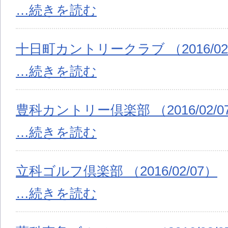
…続きを読む
十日町カントリークラブ （2016/02
…続きを読む
豊科カントリー倶楽部 （2016/02/0
…続きを読む
立科ゴルフ倶楽部 （2016/02/07）
…続きを読む