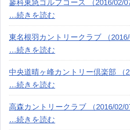
蓼科東急ゴルフコース （2016/02/0
…続きを読む
東名根羽カントリークラブ （2016/0
…続きを読む
中央道晴ヶ峰カントリー倶楽部 （2016
…続きを読む
高森カントリークラブ （2016/02/0
…続きを読む