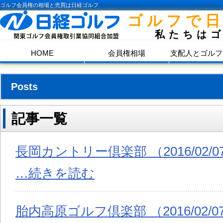
ゴルフ会員権の相場と売買は日経ゴルフ
ゴルフで
私たちは
HOME
会員権相場
支配人とゴルフ
Posts
記事一覧
長岡カントリー倶楽部 （2016/02/0
…続きを読む
胎内高原ゴルフ倶楽部 （2016/02/0