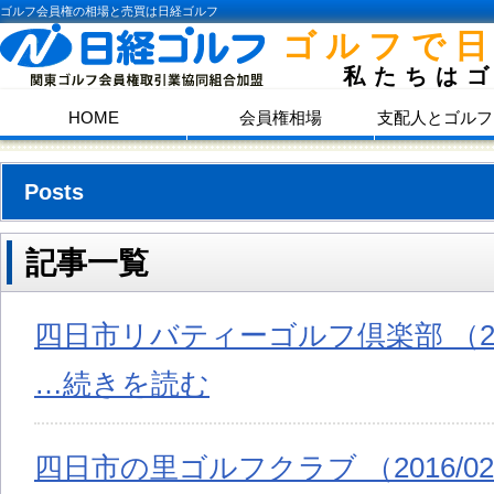
ゴルフ会員権の相場と売買は日経ゴルフ
ゴルフで
私たちは
HOME
会員権相場
支配人とゴルフ
Posts
記事一覧
四日市リバティーゴルフ倶楽部 （2016
…続きを読む
四日市の里ゴルフクラブ （2016/02