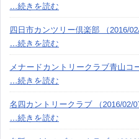
…続きを読む
四日市カンツリー倶楽部 （2016/02/
…続きを読む
メナードカントリークラブ青山コース （
…続きを読む
名四カントリークラブ （2016/02/0
…続きを読む