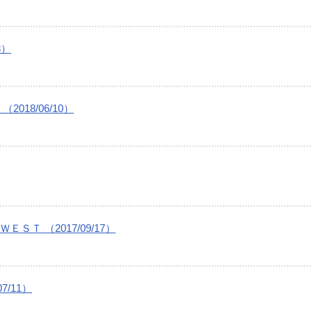
8）
18/06/10）
Ｔ （2017/09/17）
/11）