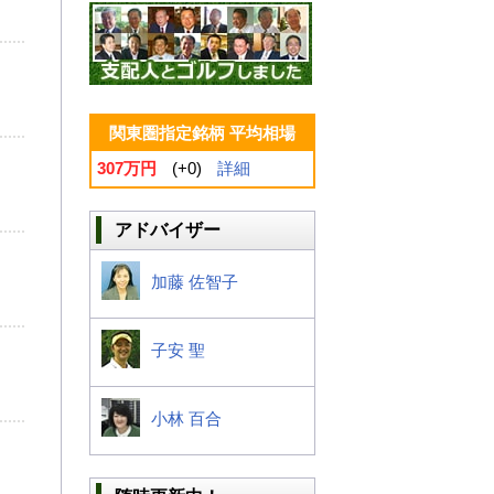
関東圏指定銘柄 平均相場
307万円
(+0)
詳細
アドバイザー
加藤 佐智子
子安 聖
小林 百合