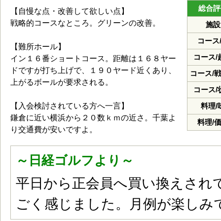
総合評
【自慢な点・改善して欲しい点】
戦略的コースなところ。グリーンの改善。
施設
コース
【難所ホール】
コース/
イン１６番ショートコース。距離は１６８ヤー
ドですが打ち上げで、１９０ヤード近くあり、
コース/
上がるボールが要求される。
コース/
【入会検討されている方へ一言】
料理/
鎌倉に近い横浜から２０数ｋｍの近さ。千葉よ
料理/
り交通費が安いですよ。
～日経ゴルフより～
平日から正会員へ買い換えされ
ごく感じました。月例が楽しみ