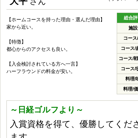
大平
さん
総合評
【ホームコースを持った理由・選んだ理由】
家から近い。
施設
コース
【特徴】
コース/
都心からのアクセスも良い。
コース/
【入会検討されている方へ一言】
コース/
ハーフラウンドの料金が安い。
料理/
料理/
～日経ゴルフより～
入賞資格を得て、優勝してくだ
ます。