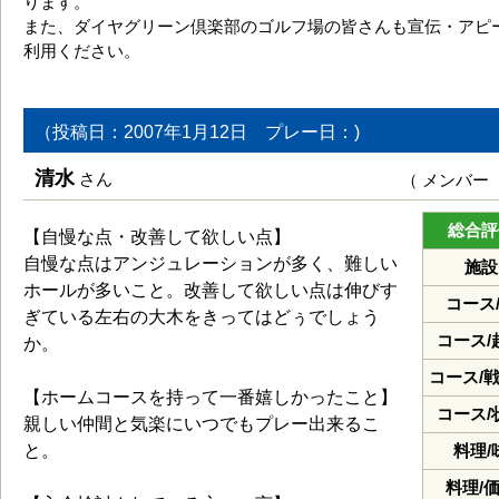
ります。
また、ダイヤグリーン倶楽部のゴルフ場の皆さんも宣伝・アピ
利用ください。
（投稿日：2007年1月12日 プレー日：)
清水
さん
（ メンバー
総合評
【自慢な点・改善して欲しい点】
自慢な点はアンジュレーションが多く、難しい
施設
ホールが多いこと。改善して欲しい点は伸びす
コース
ぎている左右の大木をきってはどぅでしょう
コース/
か。
コース/
【ホームコースを持って一番嬉しかったこと】
コース/
親しい仲間と気楽にいつでもプレー出来るこ
と。
料理/
料理/