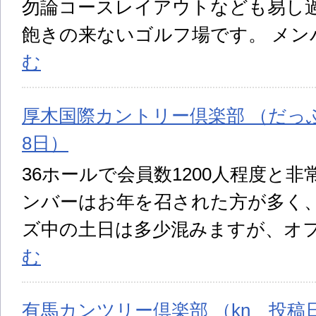
勿論コースレイアウトなども易し
飽きの来ないゴルフ場です。 メン
む
厚木国際カントリー倶楽部 （だっふぁ
8日）
36ホールで会員数1200人程度と
ンバーはお年を召された方が多く
ズ中の土日は多少混みますが、オ
む
有馬カンツリー倶楽部 （kn 投稿日: