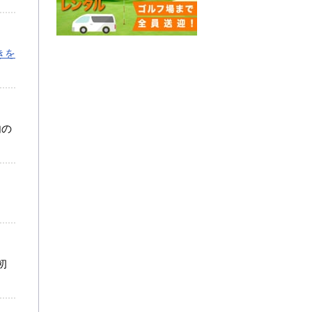
きを
内の
初