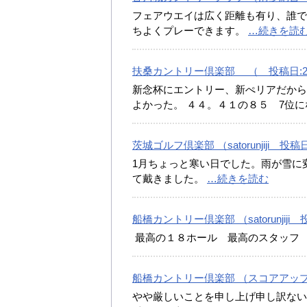
フェアウエイは広く距離も有り、誰で
ちよくプレーできます。
…続きを読
扶桑カントリー倶楽部 （ 投稿日:20
新念杯にエントリー、新ぺリアだから
よかった。 ４４。４１の８５ 7位に
茨城ゴルフ倶楽部 （satorunjiji 投稿
1月ちょっと寒い日でした。雨が雪に
て戴きました。
…続きを読む
船橋カントリー倶楽部 （satorunjiji 
最高の１８ホール 最高のスタッフ
船橋カントリー倶楽部 （スコアアップ 
やや厳しいことを申し上げ申し訳ない