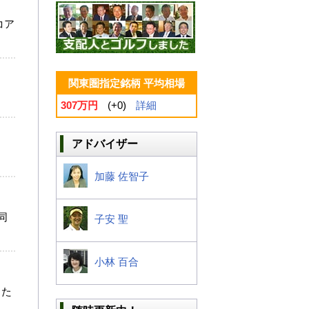
コア
関東圏指定銘柄 平均相場
307万円
(+0)
詳細
アドバイザー
加藤 佐智子
同
子安 聖
小林 百合
した