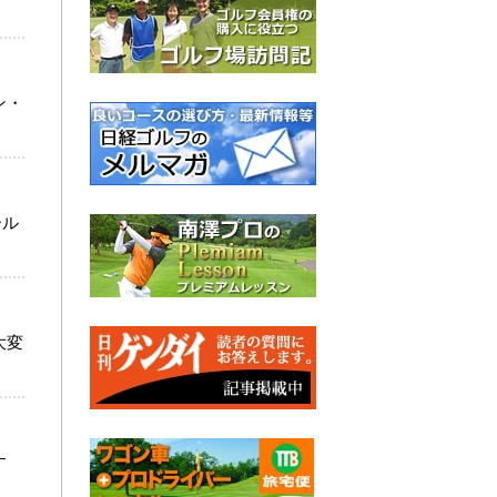
ン・
ール
大変
す