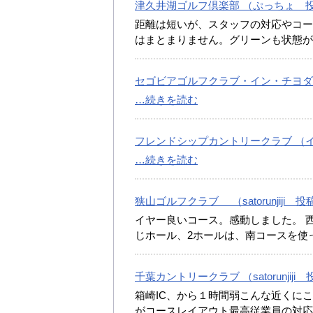
津久井湖ゴルフ倶楽部 （ぷっちょ 投稿
距離は短いが、スタッフの対応やコー
はまとまりません。グリーンも状態
セゴビアゴルフクラブ・イン・チヨダ （
…続きを読む
フレンドシップカントリークラブ （イッ
…続きを読む
狭山ゴルフクラブ （satorunjiji 投
イヤー良いコース。感動しました。 
じホール、2ホールは、南コースを使
千葉カントリークラブ （satorunjiji 
箱崎IC、から１時間弱こんな近くに
がコースレイアウト最高従業員の対