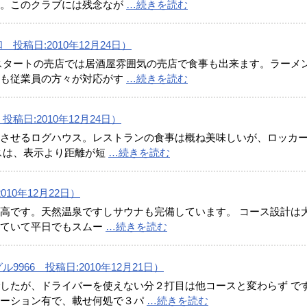
す。このクラブには残念なが
…続きを読む
稿日:2010年12月24日）
スタートの売店では居酒屋雰囲気の売店で食事も出来ます。ラーメ
ても従業員の方々が対応がす
…続きを読む
日:2010年12月24日）
させるログハウス。レストランの食事は概ね美味しいが、ロッカ
スは、表示より距離が短
…続きを読む
10年12月22日）
高です。天然温泉ですしサウナも完備しています。 コース設計は
していて平日でもスムー
…続きを読む
966 投稿日:2010年12月21日）
したが、ドライバーを使えない分２打目は他コースと変わらず で
レーション有で、載せ何処で３パ
…続きを読む