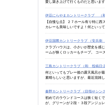
愛し築き上げて行くものだと思いま
伊豆にらやまカントリークラブ （和 投
【自慢な点】 ２７ホール有り特に西
カレーも美味しいですよ！何といっ
伊豆国際カントリークラブ （安兵衛 投稿
クラブハウスは、小さいが歴史を感じ
ームが狭くロッカーもチープ。 コー
三島カントリークラブ （和 投稿日:20
何といってもプレー後の露天風呂が最
素晴らしいと思いますが、最近混雑
秦野カントリークラブ （目指せシングル9
初めてのラウンドコースは狭く短くで
が、グリーンが２段・３段アンジュ