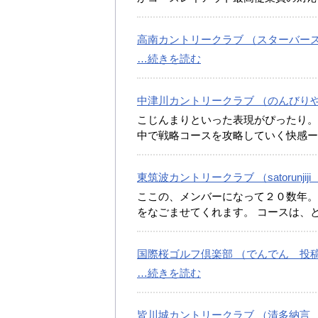
高南カントリークラブ （スターバースト
…続きを読む
中津川カントリークラブ （のんびりや 
こじんまりといった表現がぴったり。
中で戦略コースを攻略していく快感ーOB
東筑波カントリークラブ （satorunjij
ここの、メンバーになって２０数年。
をなごませてくれます。 コースは、
国際桜ゴルフ倶楽部 （でんでん 投稿日:
…続きを読む
皆川城カントリークラブ （清多納言 投