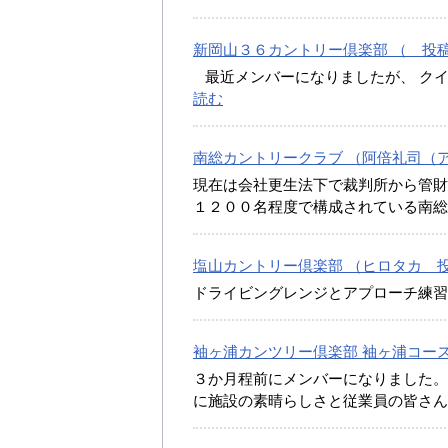
新岡山３６カントリー倶楽部 （ 投稿日:
最近メンバーになりましたが、 ク
読む
南総カントリークラブ （阿倍礼司（アベ
現在は会社更生法下で裁判所から管財
１２００名程度で構成されている南
塩山カントリー倶楽部 （ヒロタカ 投稿日
ドライビングレンジとアプローチ練習
袖ヶ浦カンツリー倶楽部 袖ヶ浦コース 
３か月程前にメンバーになりました。
に施設の素晴らしさと従業員の皆さ