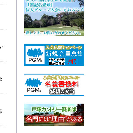
で
よ
影