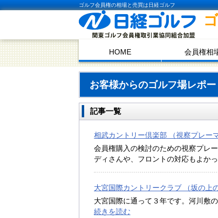
ゴルフ会員権の相場と売買は日経ゴルフ
HOME
会員権相
お客様からのゴルフ場レポー
記事一覧
相武カントリー倶楽部 （視察プレーマン
会員権購入の検討のための視察プレー
ディさんや、フロントの対応もよかっ
大宮国際カントリークラブ （坂の上の雲
大宮国際に通って３年です。河川敷
続きを読む