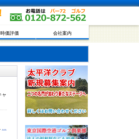
！
時価評価
会社案内
キャ
れ
…