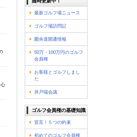
随時更新中！
最新ゴルフ場ニュース
ゴルフ場訪問記
圏央道開通情報
の
50万・100万円のゴルフ
会員権
お客様とゴルフしまし
た
も心
井戸端会議
ゴルフ会員権の基礎知識
宣言！５つの約束
初めてのゴルフ会員権