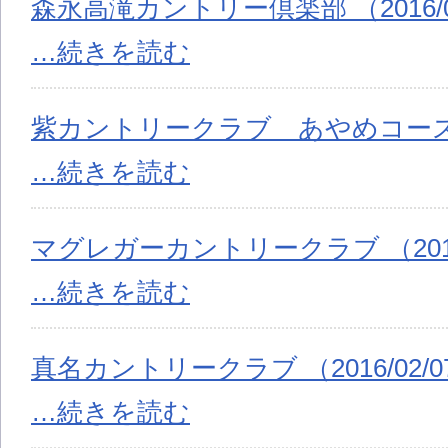
森永高滝カントリー倶楽部 （2016/0
…続きを読む
紫カントリークラブ あやめコース （2
…続きを読む
マグレガーカントリークラブ （2016/
…続きを読む
真名カントリークラブ （2016/02/0
…続きを読む