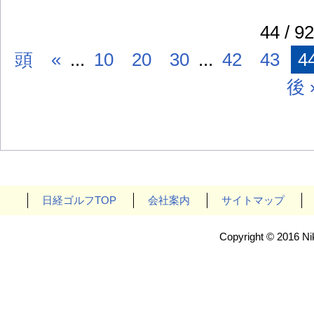
44 / 92
頭
«
...
10
20
30
...
42
43
4
後 
日経ゴルフTOP
会社案内
サイトマップ
Copyright © 2016 Nik