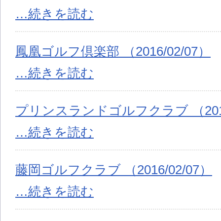
…続きを読む
鳳凰ゴルフ倶楽部 （2016/02/07）
…続きを読む
プリンスランドゴルフクラブ （2016/
…続きを読む
藤岡ゴルフクラブ （2016/02/07）
…続きを読む