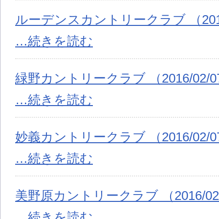
ルーデンスカントリークラブ （2016/
…続きを読む
緑野カントリークラブ （2016/02/0
…続きを読む
妙義カントリークラブ （2016/02/0
…続きを読む
美野原カントリークラブ （2016/02
…続きを読む