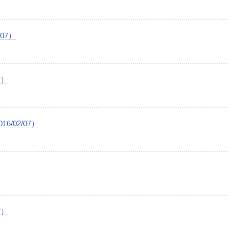
07）
7）
/02/07）
7）