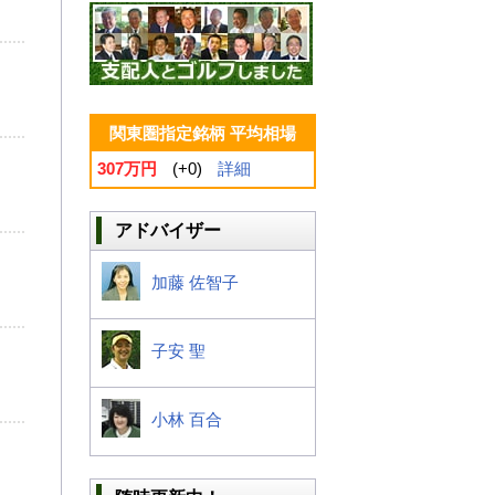
関東圏指定銘柄 平均相場
307万円
(+0)
詳細
アドバイザー
加藤 佐智子
子安 聖
小林 百合