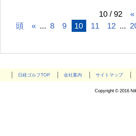
10 / 92
«
頭
«
...
8
9
10
11
12
...
2
日経ゴルフTOP
会社案内
サイトマップ
Copyright © 2016 Nik