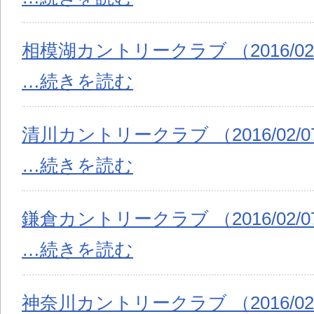
相模湖カントリークラブ （2016/02
…続きを読む
清川カントリークラブ （2016/02/0
…続きを読む
鎌倉カントリークラブ （2016/02/0
…続きを読む
神奈川カントリークラブ （2016/02