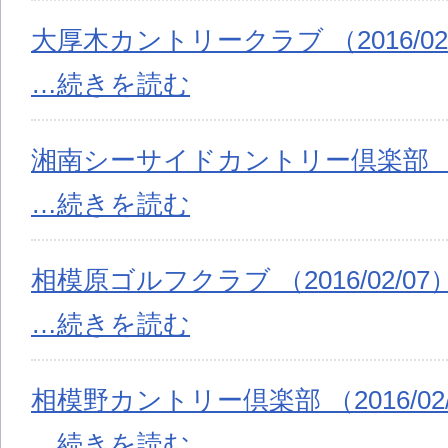
大厚木カントリークラブ （2016/02
…続きを読む
湘南シーサイドカントリー倶楽部 （201
…続きを読む
相模原ゴルフクラブ （2016/02/07
…続きを読む
相模野カントリー倶楽部 （2016/02/
…続きを読む