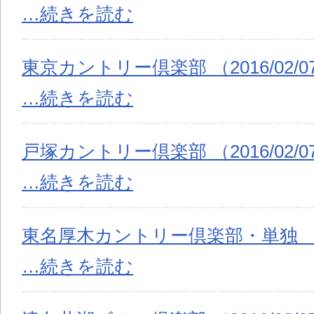
…続きを読む
東京カントリー倶楽部 （2016/02/0
…続きを読む
戸塚カントリー倶楽部 （2016/02/0
…続きを読む
東名厚木カントリー倶楽部・単独 （201
…続きを読む