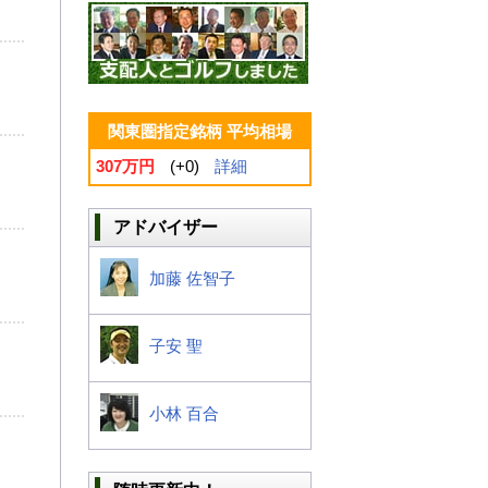
関東圏指定銘柄 平均相場
307万円
(+0)
詳細
アドバイザー
加藤 佐智子
子安 聖
小林 百合