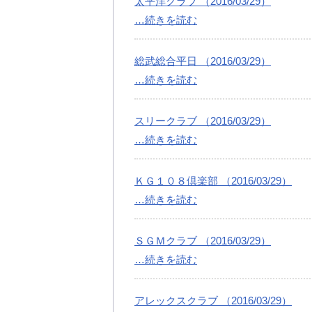
太平洋クラブ （2016/03/29）
…続きを読む
総武総合平日 （2016/03/29）
…続きを読む
スリークラブ （2016/03/29）
…続きを読む
ＫＧ１０８倶楽部 （2016/03/29）
…続きを読む
ＳＧＭクラブ （2016/03/29）
…続きを読む
アレックスクラブ （2016/03/29）