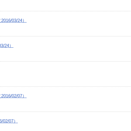
6/03/24）
/24）
6/02/07）
02/07）