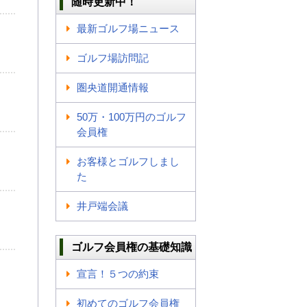
随時更新中！
最新ゴルフ場ニュース
ゴルフ場訪問記
圏央道開通情報
50万・100万円のゴルフ
会員権
お客様とゴルフしまし
た
井戸端会議
ゴルフ会員権の基礎知識
宣言！５つの約束
初めてのゴルフ会員権