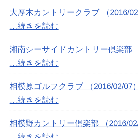
大厚木カントリークラブ （2016/02
…続きを読む
湘南シーサイドカントリー倶楽部 （201
…続きを読む
相模原ゴルフクラブ （2016/02/07
…続きを読む
相模野カントリー倶楽部 （2016/02/
…続きを読む