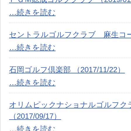
…続きを読む
セントラルゴルフクラブ 麻生コース （
…続きを読む
石岡ゴルフ倶楽部 （2017/11/22）
…続きを読む
オリムピックナショナルゴルフク
（2017/09/17）
…続きを読む