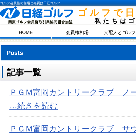
ゴルフ会員権の相場と売買は日経ゴルフ
ゴルフで
私たちは
HOME
会員権相場
支配人とゴルフ
Posts
記事一覧
ＰＧＭ富岡カントリークラブ ノースコー
…続きを読む
ＰＧＭ富岡カントリークラブ サウスコー