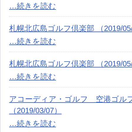
…続きを読む
札幌北広島ゴルフ倶楽部 （2019/05/
…続きを読む
札幌北広島ゴルフ倶楽部 （2019/05/
…続きを読む
アコーディア・ゴルフ 空港ゴル
（2019/03/07）
…続きを読む