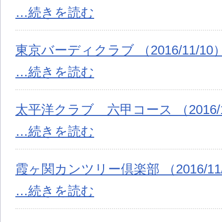
…続きを読む
東京バーディクラブ （2016/11/10
…続きを読む
太平洋クラブ 六甲コース （2016/1
…続きを読む
霞ヶ関カンツリー倶楽部 （2016/11/
…続きを読む