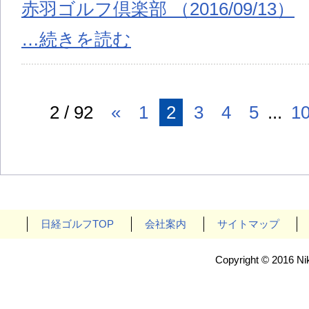
赤羽ゴルフ倶楽部 （2016/09/13）
…続きを読む
2 / 92
«
1
2
3
4
5
...
1
日経ゴルフTOP
会社案内
サイトマップ
Copyright © 2016 Nik