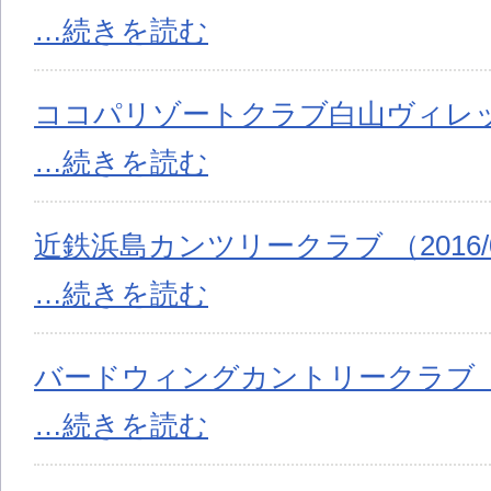
…続きを読む
ココパリゾートクラブ白山ヴィレッジコー
…続きを読む
近鉄浜島カンツリークラブ （2016/0
…続きを読む
バードウィングカントリークラブ （20
…続きを読む