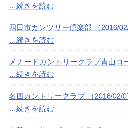
…続きを読む
四日市カンツリー倶楽部 （2016/02/
…続きを読む
メナードカントリークラブ青山コース （
…続きを読む
名四カントリークラブ （2016/02/0
…続きを読む