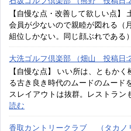
石坂ゴルフ倶楽部 （熊野 投稿日:20
【自慢な点・改善して欲しい点】 
会員が少ないので親睦が図れる（
組位しかない。同じ顔ぶれである）
大洗ゴルフ倶楽部 （畑山 投稿日:20
【自慢な点】 いい所は、ともかく
る古き良き時代のムードのムード
スレイアウトは抜群。レストラン
読む
香取カントリークラブ （タカノリ 投